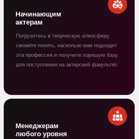
подойдет тем
Кто хочет больше узнать о себе через
творчество, развить креативный
потенциал и попробовать себя в новой
роли или просто воплотить свою детскую
мечту — стать актером.
Как проходит
обучение
Обучение проходит через
игру в персонажей