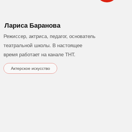
Маргарита Радциг
Актриса, педагог, доцент кафедры
сценической речи театрального институа
им. Б. Щукина,
Сценическая речь
Ораторское искусство