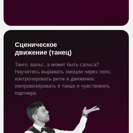
Лариса Баранова
Режиссер, актриса, педагог, основатель
театральной школы. В настоящее
время работает на канале ТНТ.
Актерское искусство