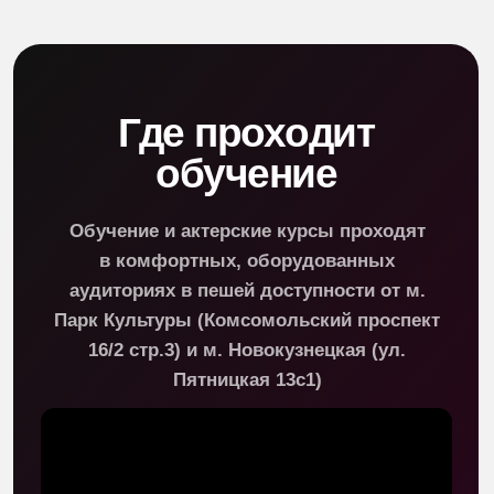
Актерское
мастерство
Раскрепощение личности и снятие блоков,
зажимов, страха сцены через актерские
техники
Уроки
Сценическое движение
Сценическая речь
Перевоплощение в любые образы
Работа с партнером
Импровизация
Игра на сцене