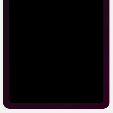
Сценическая
речь
Избавьтесь от блоков в теле и научитесь
говорить четко, громко, динамично.
Уроки
Интонационная выразительность
Логика речи
Работа с прозаическим текстом
Комплексный речеголосовой тренинг
Отработка навыков диалога
Освобождение от мышечных блоков
Мастер - классы