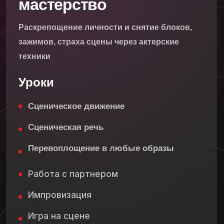
+7
Я даю своё
согласие на обработку
персональных данных
в соответствии
с
Политикой в отношении обработки
персональных данных
Я даю своё
согласие на получение
рекламных, маркетинговых и иных
информационных сообщений
от ООО
"Реформалаб" (ИНН: 7736281233, ОГРН
5167746261854)
Отправить заявку