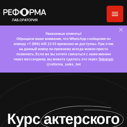
Уважаемые клиенты!
Обращаем ваше внимание, что WhatsApp сообщения по
номеру +7 (966) 445 23 03 временно не доступны. При этом
на данный номер по-прежнему всегда можно просто
позвонить. Если же вы хотите связаться с нами именно
через мессенджер, вы можете сделать это через
Telegram
@reforma_sales_bot
Курс актерского
мастерства