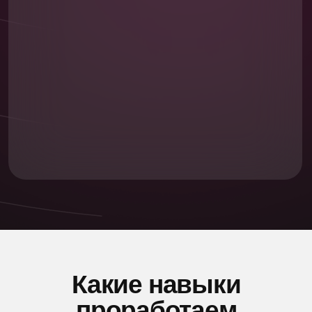
выразительность, погрузитесь
в творческую атмосферу и научитесь
работать в команде.
Освоите искусство импровизации
и усилите свои выступления,
с помощью осознанной
жестикуляции, контроля тела
и управления эмоциями.
Сможете спокойно выступать перед