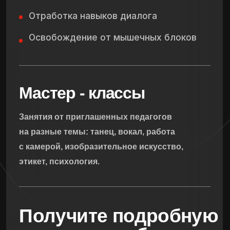
Сценическая
речь
Выработаем навыки грамотного
произношения, чтобы вас не только
хорошо слышали, но и правильно
воспринимали.
Актерское
мастерство