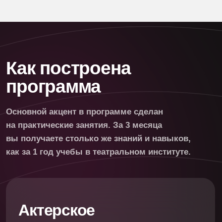
Занятия от приглашенных педагогов
на разные темы: танец, вокал, работа
с камерой, изобразительное искусство,
этикет, психология.
Получите подробную
программу обучения
Оставьте заявку, наш куратор свяжется
с вами, расскажет о подробностях обучения
и ответит на ваши вопросы.
Как вас зовут?
Ваш email