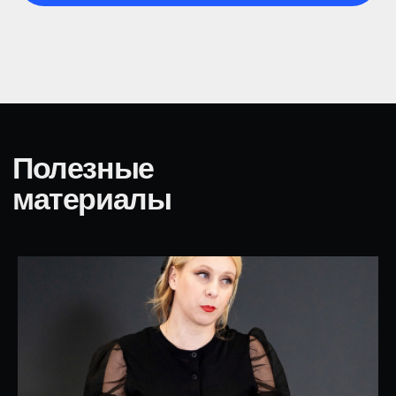
МК по технике речи Маргариты Радциг
МК по ораторскому искусству Галии Фатхутдиновой
МК по актерскому мастерству Кирила Ковбаса
МК по публичным выступлениям Виктории Чернышевой
О компании
Контакты
О Реформа лаб
+7 (966) 445 23 03
sales@reforma-lab.com
Педагоги
Отзывы
Москва, Комсомольский
Контакты
проспект д. 16/2, стр. 3,
REFORMA
Журнал
Карта сайта
Москва, Проспект
Вернадского, д. 76, МГИМО
Оферта
Москва, Пятницкая улица,
Документы
д. 13с1, 4 этаж, REFORMA
Государственная
лицензия