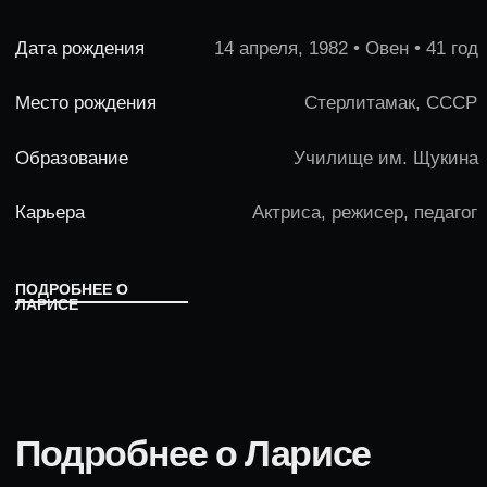
Подробнее о Ларисе
Образование
В 2002 году получила диплом «Режиссёр-
педагог» республиканского техникума
культуры. После переезда в Москву поступила
в Щукинский театральный институт на курс
Владимира Поглазова.
Карьера
В 2004–2006 работала в театре им. Вахтангова.
Приняла участие в 50 кинопроектах и сериалах,
из них самые популярные: «Универ», «СашаТаня»,
«Принцесса цирка», «Бонус», «Беспринципные» и
многое другое.
Сейчас