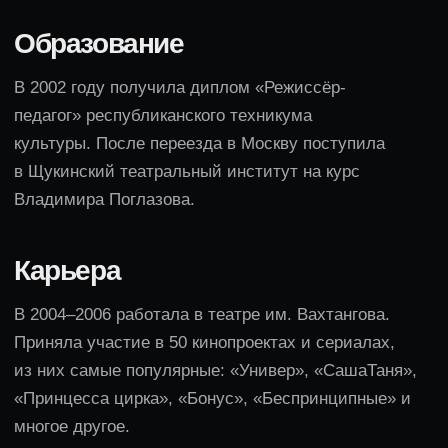
Сейчас исполнительница продолжает пополнять
фильмографию новыми киноработами. В середине
июля 2022-го стартовали съемки ТВ-шоу «РАЙцентр»,
где она предстала в качестве второстепенной героини
Юльки. Главные роли в комедийном детективе,
вошедшем в линейку платформы IVI Originals,
исполнили Кристина Асмус и Иван Добронравов.
Премьера дебютных серий запланирована до конца
2023-го.
Помимо этого, в середине мая 2023-го состоялась
премьера восьмого сезона популярного ситкома
«СашаТаня». К своим персонажам, помимо
Барановой, вернулись Гайдулян и Рубцова.