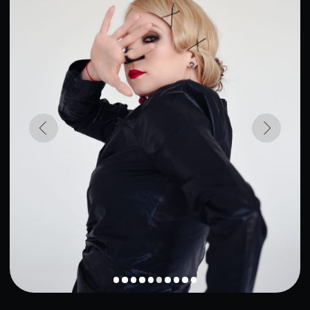
Дата рождения
14 апреля, 1982 • Овен • 41 год
Место рождения
Стерлитамак, СССР
Образование
Училище им. Щукина
Карьера
Актриса, режисер, педагог
ПОДРОБНЕЕ О
ЛАРИСЕ