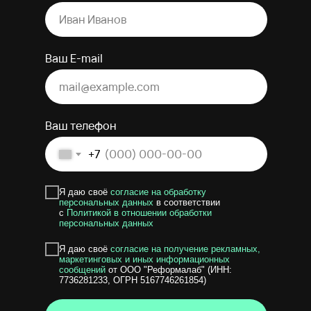
Ваш E-mail
© 2015–2026 Reformalab. Все права защищены.
Лицензия №Л035-01298/00575639
Политика конфиденциальности
Ваш телефон
+7
Я даю своё
согласие на обработку
персональных данных
в соответствии
с
Политикой в отношении обработки
персональных данных
Я даю своё
согласие на получение рекламных,
маркетинговых и иных информационных
сообщений
от ООО "Реформалаб" (ИНН:
7736281233, ОГРН 5167746261854)