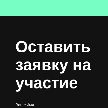
МК по сценической речи Нины Амелиной
МК по актерскому мастерству Ларисы Барановой
МК по технике речи Маргариты Радциг
МК по ораторскому искусству Галии Фатхутдиновой
МК по актерскому мастерству Кирила Ковбаса
МК по публичным выступлениям Виктории Чернышевой
Оставить
О компании
Контакты
О Реформа лаб
+7 (966) 445 23 03
sales@reforma-lab.com
Педагоги
заявку на
Отзывы
Москва, Комсомольский
Контакты
проспект д. 16/2, стр. 3,
REFORMA
Журнал
участие
Карта сайта
Москва, Проспект
Вернадского, д. 76, МГИМО
Оферта
Москва, Пятницкая улица,
Документы
д. 13с1, 4 этаж, REFORMA
Государственная
лицензия
Ваше Имя