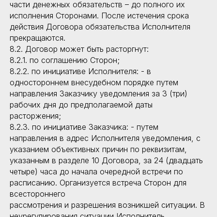
части денежных обязательств – до полного их
Курс актерского и ораторского мастерства для подростков
исполнения Сторонами. После истечения срока
Курс актерского и ораторского мастерства для детей
действия Договора обязательства Исполнителя
прекращаются.
Мастер-классы
8.2. Договор может быть расторгнут:
МК по сценической речи Нины Амелиной
8.2.1. по соглашению Сторон;
МК по актерскому мастерству Ларисы Барановой
8.2.2. по инициативе Исполнителя: - в
МК по технике речи Маргариты Радциг
одностороннем внесудебном порядке путем
МК по ораторскому искусству Галии Фатхутдиновой
направления Заказчику уведомления за 3 (три)
МК по актерскому мастерству Кирила Ковбаса
рабочих дня до предполагаемой даты
МК по публичным выступлениям Виктории Чернышевой
расторжения;
8.2.3. по инициативе Заказчика: - путем
О компании
Контакты
направления в адрес Исполнителя уведомления, с
указанием объективных причин по реквизитам,
О Реформа лаб
+7 (966) 445 23 03
указанным в разделе 10 Договора, за 24 (двадцать
sales@reforma-lab.com
Педагоги
четыре) часа до начала очередной встречи по
Отзывы
Москва, Комсомольский
расписанию. Организуется встреча Сторон для
Контакты
проспект д. 16/2, стр. 3,
всестороннего
REFORMA
Журнал
рассмотрения и разрешения возникшей ситуации. В
Карта сайта
Москва, Проспект
неурегулирования ситуации Исполнитель
Вернадского, д. 76, МГИМО
Оферта