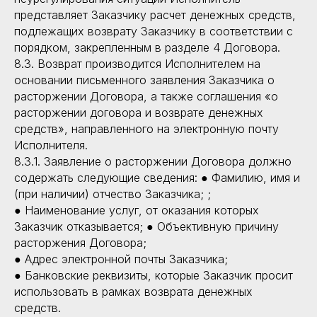
представляет Заказчику расчет денежных средств,
Москва, Пятницкая улица,
Документы
д. 13с1, 4 этаж, REFORMA
подлежащих возврату Заказчику в соответствии с
Государственная
порядком, закрепленным в разделе 4 Договора.
лицензия
8.3. Возврат производится Исполнителем на
основании письменного заявления Заказчика о
расторжении Договора, а также соглашения «о
расторжении договора и возврате денежных
средств», направленного на электронную почту
© 2015–2026 Reformalab. Все права защищены.
Исполнителя.
Лицензия №Л035-01298/00575639
8.3.1. Заявление о расторжении Договора должно
Политика конфиденциальности
содержать следующие сведения: ● Фамилию, имя и
(при наличии) отчество Заказчика; ;
● Наименование услуг, от оказания которых
Заказчик отказывается; ● Объективную причину
расторжения Договора;
● Адрес электронной почты Заказчика;
● Банковские реквизиты, которые Заказчик просит
использовать в рамках возврата денежных
средств.