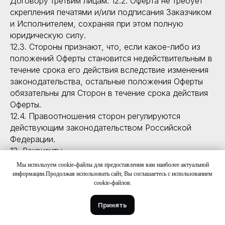
Договору третьим лицам. 12.2. Оферта не требует
скрепления печатями и/или подписания Заказчиком
и Исполнителем, сохраняя при этом полную
юридическую силу.
12.3. Стороны признают, что, если какое-либо из
положений Оферты становится недействительным в
течение срока его действия вследствие изменения
законодательства, остальные положения Оферты
обязательны для Сторон в течение срока действия
Оферты.
12.4. Правоотношения сторон регулируются
действующим законодательством Российской
Федерации.
13. Реквизиты
Исполнитель:
Мы используем cookie-файлы для предоставления вам наиболее актуальной
информации.Продолжая использовать сайт, Вы соглашаетесь с использованием
ООО «РЕФОРМАЛАБ»
cookie-файлов.
ИНН 7736281233 КПП 770401001 ОГРН
5167746261854 ОКПО 05337253
Принять
р/с 40702810310001577257