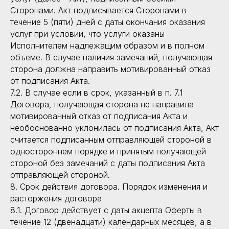
Сторонами. Акт подписывается Сторонами в
течение 5 (пяти) дней с даты окончания оказания
услуг при условии, что услуги оказаны
Исполнителем надлежащим образом и в полном
объеме. В случае наличия замечаний, получающая
ВЕРНУТЬСЯ НАЗАД
ВЕРНУТЬСЯ НАЗАД
сторона должна направить мотивированный отказ
от подписания Акта.
7.2. В случае если в срок, указанный в п. 7.1
Договора, получающая сторона не направила
мотивированный отказ от подписания Акта и
необоснованно уклонилась от подписания Акта, Акт
Курсы
считается подписанным отправляющей стороной в
одностороннем порядке и принятым получающей
Базовый курс ораторского мастерства от МГИМО
стороной без замечаний с даты подписания Акта
Продвинутый курс ораторского мастерства от МГИМО
отправляющей стороной.
Интенсив ораторского мастерства от МГИМО
8. Срок действия договора. Порядок изменения и
Онлайн-курс ораторского мастерства
расторжения договора
Бесплатный курс ораторского мастерства
8.1. Договор действует с даты акцепта Оферты в
Курс актерского мастерства
течение 12 (двенадцати) календарных месяцев, а в
Корпоративное обучение ораторскому мастерству