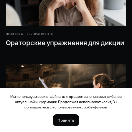
ПРАКТИКА
ОБ ОРАТОРСТВЕ
Ораторские упражнения для дикции
Курсы
Базовый курс ораторского мастерства от МГИМО
Продвинутый курс ораторского мастерства от МГИМО
Мы используем cookie-файлы для предоставления вам наиболее
Интенсив ораторского мастерства от МГИМО
актуальной информации.Продолжая использовать сайт, Вы
соглашаетесь с использованием cookie-файлов.
Онлайн-курс ораторского мастерства
Бесплатный курс ораторского мастерства
Принять
Курс актерского мастерства
Корпоративное обучение ораторскому мастерству