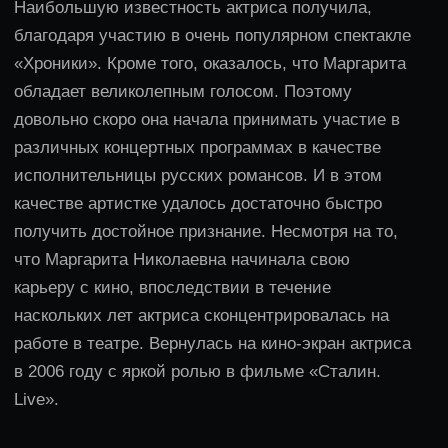
Проводит мастер-классы по технике речи в
Москве и других городах РФ. Принимает
активное участие в конференциях, семинарах,
круглых столах по проблемам преподавания
сценической речи в ТИ им Б Щукина, РАТИ, ТИ
им М Щепкина, Школе-студии МХТ, СПбГАТИ.
Курсы и мастер-классы
с Маргаритой Радциг
Курс ораторского
мастерства
3 месяца