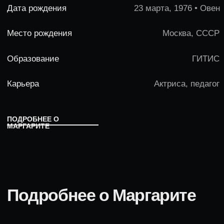
Подробнее о Маргарите
Образование
В 1998 году окончила Высшее театральное
училище им. Б.В.Щукина (курс Евгения Князева). В
2007г окончила ассистентуру-стажировку ТИ им. Б.
Щукина на кафедре "Сценической речи" по
специальности педагог по сценической речи
высших учебных заведений
Карьера
Еще во время учебы снялась в одной из главных
ролей в фильме Самсона Самсонова "Милый
друг давно забытых лет". Работала фотомоделью
в журнале "ELLE".
Наибольшую известность актриса получила,
благодаря участию в очень популярном спектакле
«Хроники». Кроме того, оказалось, что Маргарита