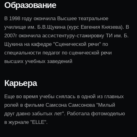
обладает великолепным голосом. Поэтому
довольно скоро она начала принимать участие в
различных концертных программах в качестве
исполнительницы русских романсов. И в этом
качестве артистке удалось достаточно быстро
получить достойное признание. Несмотря на то,
что Маргарита Николаевна начинала свою
карьеру с кино, впоследствии в течение
наскольких лет актриса сконцентрировалась на
работе в театре. Вернулась на кино-экран актриса
в 2006 году с яркой ролью в фильме «Сталин.
Live».
Педагогическое признание получила в 2013 году
благодаря блестящему выступлению своего
студента Федора Андреева на Международном
конкурсе чтецов им. А.П. Чехова и награждению
их совместной работы второй премией. С 1998г
по сей день - ведущая актриса Московского
театра на Таганке.
Сейчас