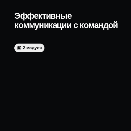
Отзывы
Москва, Комсомольский
Контакты
проспект д. 16/2, стр. 3,
REFORMA
Журнал
Карта сайта
Москва, Проспект
Вернадского, д. 76, МГИМО
Оферта
Москва, Пятницкая улица,
Документы
д. 13с1, 4 этаж, REFORMA
Государственная
лицензия
© 2015–2026 Reformalab. Все права защищены.
Лицензия №Л035-01298/00575639
Политика конфиденциальности