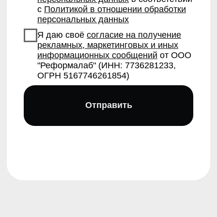
Продвинутый курс ораторского мастерства от МГИМО
Интенсив ораторского мастерства от МГИМО
Онлайн-курс ораторского мастерства
Бесплатный курс ораторского мастерства
Курс актерского мастерства
Корпоративное обучение ораторскому мастерству
Курс актерского и ораторского мастерства для подростков
Курс актерского и ораторского мастерства для детей
Мастер-классы
МК по сценической речи Нины Амелиной
МК по актерскому мастерству Ларисы Барановой
МК по технике речи Маргариты Радциг
МК по ораторскому искусству Галии Фатхутдиновой
МК по актерскому мастерству Кирила Ковбаса
МК по публичным выступлениям Виктории Чернышевой
О компании
Контакты