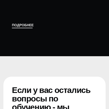
Если у вас остались
вопросы по
обучению - мы
поможем
Подберем курс под ваш запрос
и расскажем подробнее о
программе обучения
+7 966 445 23 03
Ваше имя
+7
Я даю своё
согласие на обработку
персональных данных
в соответствии
с
Политикой в отношении обработки
персональных данных
Я даю своё
согласие на получение