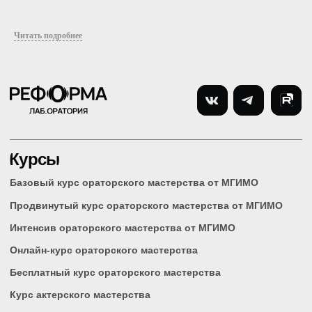
О Реформа лаб
+7 (966) 445 23 03
sales@reforma-lab.com
Педагоги
Читать подробнее
Отзывы
Москва, Комсомольский
Контакты
проспект д. 16/2, стр. 3,
REFORMA
Журнал
Карта сайта
Москва, Проспект
Вернадского, д. 76, МГИМО
Оферта
Москва, Пятницкая улица,
Документы
д. 13с1, 4 этаж, REFORMA
Государственная
лицензия
© 2015–2026 Reformalab. Все права защищены.
Лицензия №Л035-01298/00575639
Политика конфиденциальности