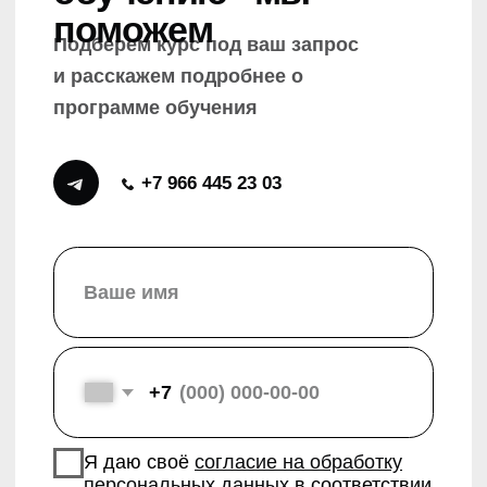
рекламных, маркетинговых и иных
информационных сообщений
от ООО
"Реформалаб" (ИНН: 7736281233,
ОГРН 5167746261854)
Отправить
Курсы
Базовый курс ораторского мастерства от МГИМО