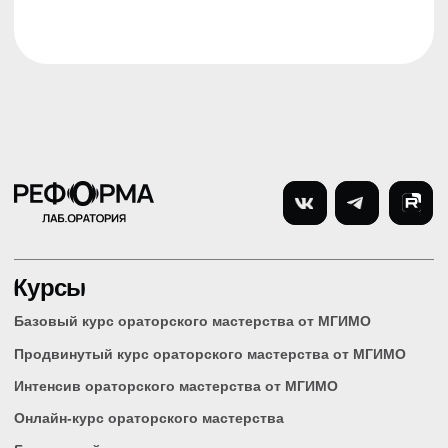
REFORMA
Журнал
Карта сайта
Москва, Проспект
Вернадского, д. 76, МГИМО
Оферта
Москва, Пятницкая улица,
Документы
д. 13с1, 4 этаж, REFORMA
Государственная
лицензия
© 2015–2026 Reformalab. Все права защищены.
Лицензия №Л035-01298/00575639
Политика конфиденциальности