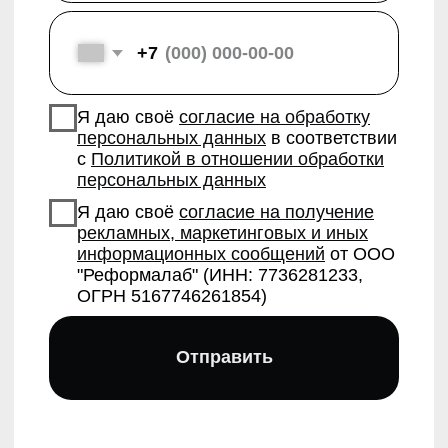
Бесплатный курс ораторского мастерства
Курс актерского мастерства
Корпоративное обучение ораторскому мастерству
Курс актерского и ораторского мастерства для подростков
Курс актерского и ораторского мастерства для детей
Мастер-классы
МК по сценической речи Нины Амелиной
МК по актерскому мастерству Ларисы Барановой
МК по технике речи Маргариты Радциг
МК по ораторскому искусству Галии Фатхутдиновой
МК по актерскому мастерству Кирила Ковбаса
МК по публичным выступлениям Виктории Чернышевой
О компании
Контакты
О Реформа лаб
+7 (966) 445 23 03
sales@reforma-lab.com
Педагоги
Отзывы
Москва, Комсомольский
Контакты
проспект д. 16/2, стр. 3,