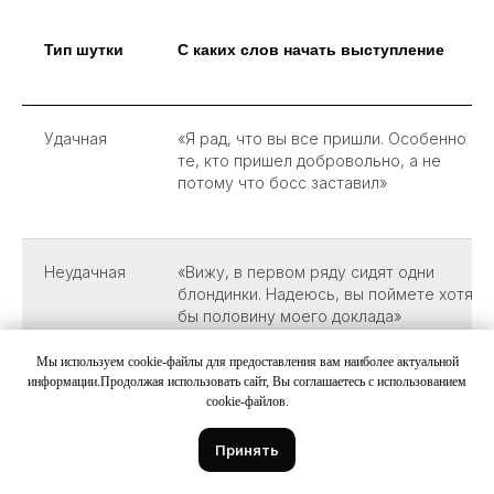
Тип шутки
С каких слов начать выступление
Удачная
«Я рад, что вы все пришли. Особенно
те, кто пришел добровольно, а не
потому что босс заставил»
Неудачная
«Вижу, в первом ряду сидят одни
блондинки. Надеюсь, вы поймете хотя
бы половину моего доклада»
Мы используем cookie-файлы для предоставления вам наиболее актуальной
информации.Продолжая использовать сайт, Вы соглашаетесь с использованием
Удачная
«Я эксперт по тайм-менеджменту.
cookie-файлов.
Именно поэтому опоздал на
собственное выступление»
Принять