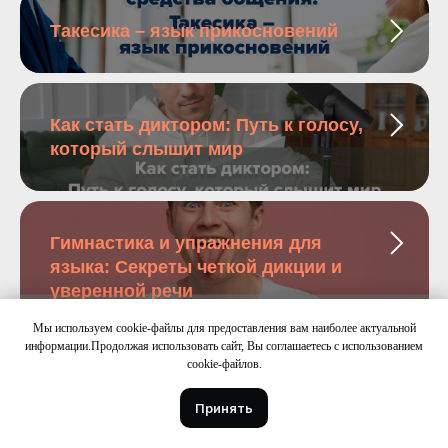
Такесика – язык прикосновений
Как стать диктором: Путь к голосу,
который слышит мир
Гимнастика и упражнения для
языка: Секреты четкой дикции и
уверенной речи
Мы используем cookie-файлы для предоставления вам наиболее актуальной
информации.Продолжая использовать сайт, Вы соглашаетесь с использованием
cookie-файлов.
Речевое дыхание: упражения,
методики и этапы развития
Принять