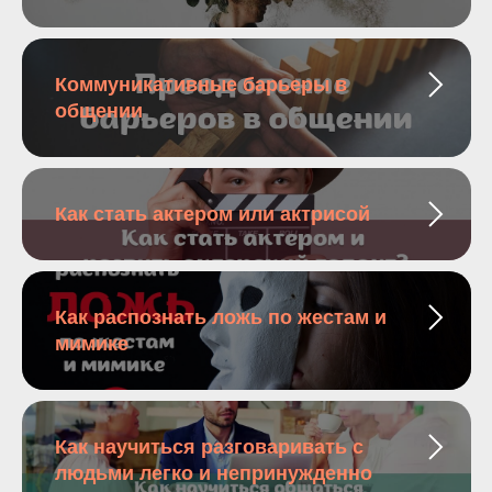
Коммуникативные барьеры в
общении
Как стать актером или актрисой
Как распознать ложь по жестам и
мимике
Как научиться разговаривать с
людьми легко и непринужденно