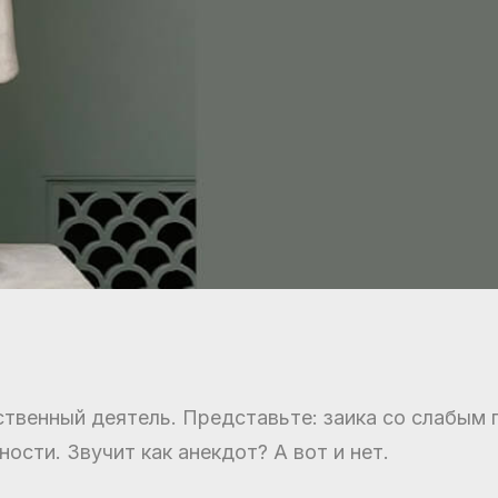
ственный деятель. Представьте: заика со слабым 
сти. Звучит как анекдот? А вот и нет.