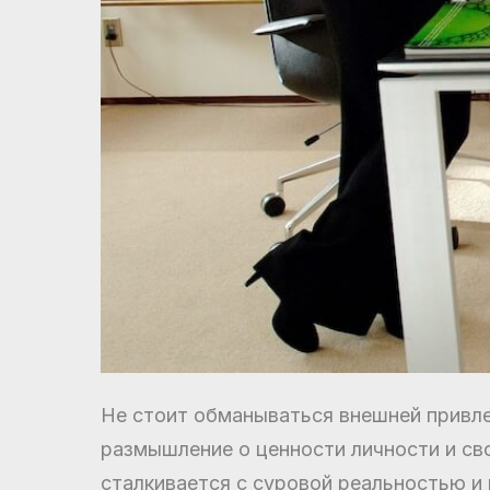
Не стоит обманываться внешней привле
размышление о ценности личности и св
сталкивается с суровой реальностью 