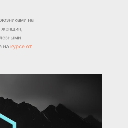
оюзниками на
у женщин,
олезными
а на
курсе от