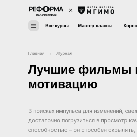
Все курсы
Мастер-классы
Корпо
Главная
→
Журнал
Лучшие фильмы п
мотивацию
В поисках импульса для изменений, све
достаточно погрузиться в просмотр ка
способностью – он способен окрылять,