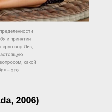
определенности
бя и принятии
 кругозор Лиз,
 настоящую
 вопросом, какой
и» – это
da, 2006)