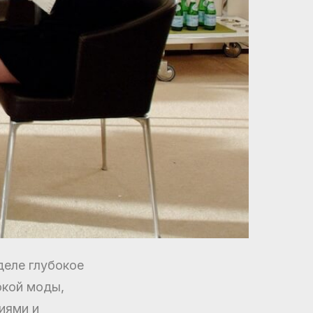
деле глубокое
окой моды,
иями и