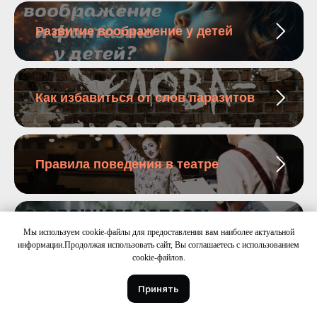
Развитие воображение у детей
Как избавиться от слов паразитов
Правила поведения в театре
Как увеличить словарный запас
Мы используем cookie-файлы для предоставления вам наиболее актуальной
информации.Продолжая использовать сайт, Вы соглашаетесь с использованием
cookie-файлов.
Принять
Ораторские упражнения для
дикции