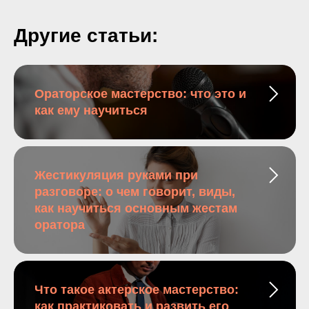
Другие статьи:
Ораторское мастерство: что это и
как ему научиться
Жестикуляция руками при
разговоре: о чем говорит, виды,
как научиться основным жестам
оратора
Что такое актерское мастерство:
как практиковать и развить его