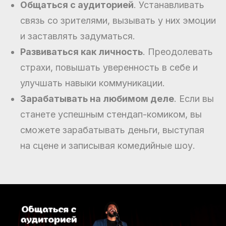
Общаться с аудиторией
. Устанавливать
связь со зрителями, вызывать у них эмоции
и заставлять задуматься.
Развиваться как личность
. Преодолевать
страхи, повышать уверенность в себе и
улучшать навыки коммуникации.
Зарабатывать на любимом деле
. Если вы
станете успешным стендап-комиком, вы
сможете зарабатывать деньги, выступая
на сцене и записывая комедийные шоу.