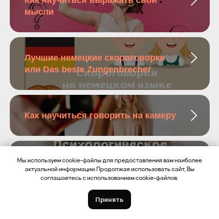
Как научиться выражать свои
мысли
Лучшие немецкие скороговорки
или Das beste Zungenbrecher
Как научиться говорить на камеру
Мы используем cookie-файлы для предоставления вам наиболее
Как влиять на людей: методы
актуальной информации.Продолжая использовать сайт, Вы
психологического воздействия
соглашаетесь с использованием cookie-файлов.
Принять