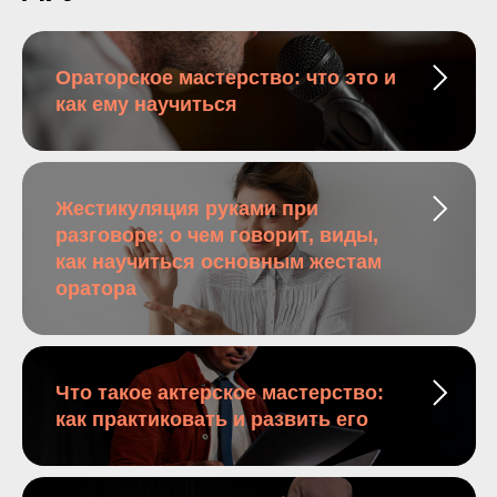
Ораторское мастерство: что это и
как ему научиться
Жестикуляция руками при
разговоре: о чем говорит, виды,
как научиться основным жестам
оратора
Что такое актерское мастерство:
как практиковать и развить его