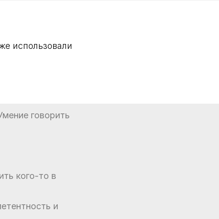
уже использовали
 Умение говорить
ить кого-то в
петентность и