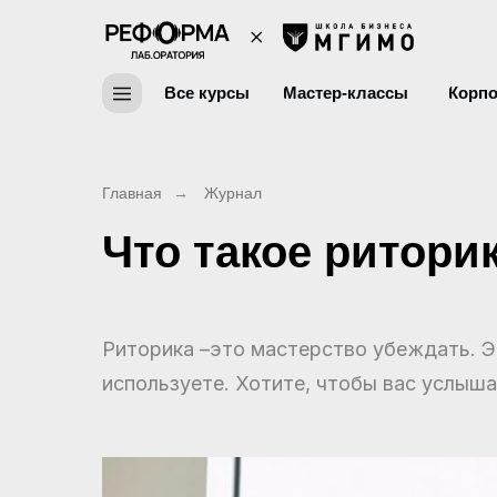
Все курсы
Мастер-классы
Корпо
Главная
→
Журнал
Что такое ритори
Риторика –это мастерство убеждать. Это
используете. Хотите, чтобы вас услыша