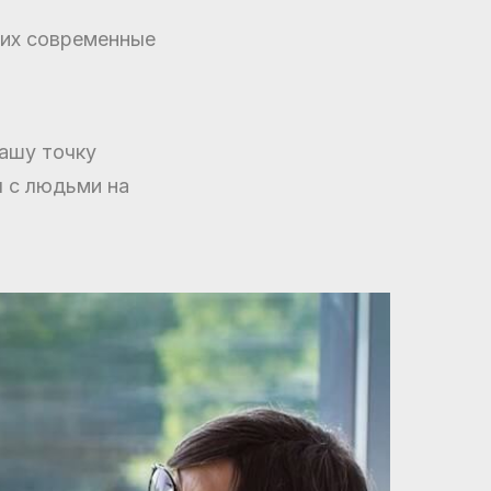
 их современные
ашу точку
я с людьми на