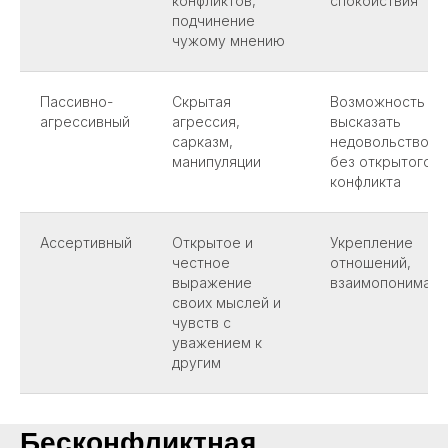
конфликтов,
спокойствия
подчинение
чужому мнению
Пассивно-
Скрытая
Возможность
агрессивный
агрессия,
высказать
сарказм,
недовольство
манипуляции
без открытого
конфликта
Ассертивный
Открытое и
Укрепление
честное
отношений,
выражение
взаимопонимани
своих мыслей и
чувств с
уважением к
другим
Бесконфликтная