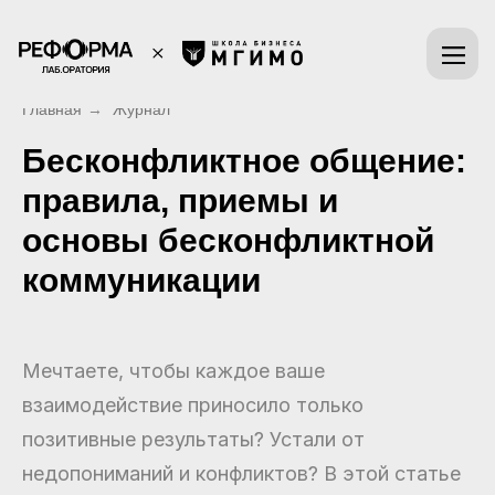
Главная
→
Журнал
Бесконфликтное общение:
правила, приемы и
основы бесконфликтной
коммуникации
Мечтаете, чтобы каждое ваше
взаимодействие приносило только
позитивные результаты? Устали от
недопониманий и конфликтов? В этой статье