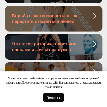
Борьба с застенчивостью: как
перестать стесняться людей
Что такое риторика простыми
словами и зачем она нужна
Коммуникабельность: что это и как
ее развить
Мы используем cookie-файлы для предоставления вам наиболее актуальной
информации.Продолжая использовать сайт, Вы соглашаетесь с использованием
cookie-файлов.
Принять
Как научиться успешно выступать
публично