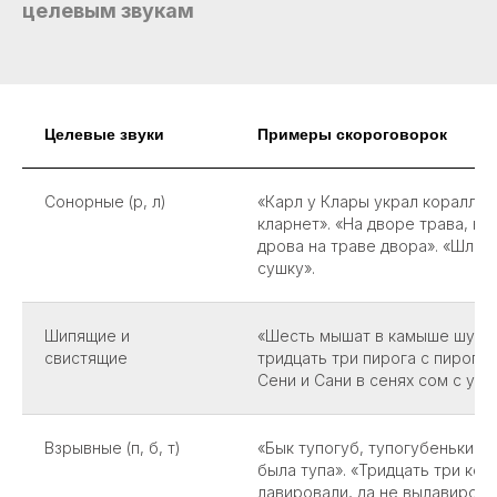
целевым звукам
Целевые звуки
Примеры скороговорок
Сонорные (р, л)
«Карл у Клары украл кораллы,
кларнет». «На дворе трава, на
дрова на траве двора». «Шла 
сушку».
Шипящие и
«Шесть мышат в камыше шурш
свистящие
тридцать три пирога с пирогом
Сени и Сани в сенях сом с уса
Взрывные (п, б, т)
«Бык тупогуб, тупогубенький б
была тупа». «Тридцать три кор
лавировали, да не вылавирова