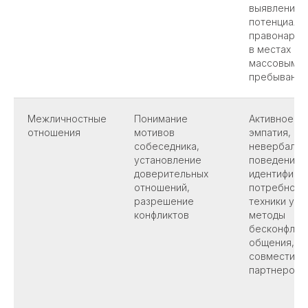
выявление
потенциаль
правонаруш
в местах с
массовым
пребывани
Межличностные
Понимание
Активное с
отношения
мотивов
эмпатия, ан
собеседника,
невербальн
установление
поведения,
доверительных
идентифика
отношений,
потребност
разрешение
техники убе
конфликтов
методы
бесконфлик
общения, о
совместимо
партнеров