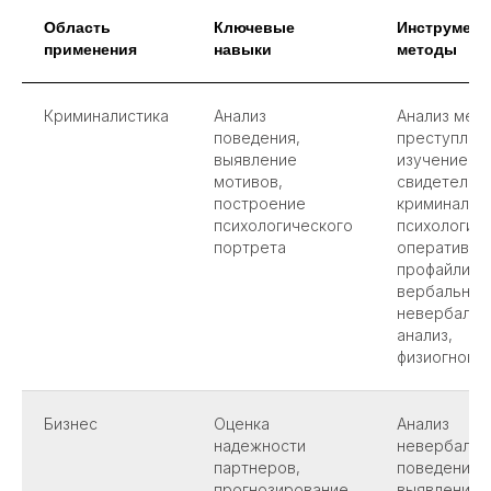
Область
Ключевые
Инструмент
применения
навыки
методы
Криминалистика
Анализ
Анализ мес
поведения,
преступлен
выявление
изучение по
мотивов,
свидетелей,
построение
криминалис
психологического
психология,
портрета
оперативны
профайлинг,
вербальный
невербальн
анализ,
физиогноми
Бизнес
Оценка
Анализ
надежности
невербальн
партнеров,
поведения,
прогнозирование
выявление 