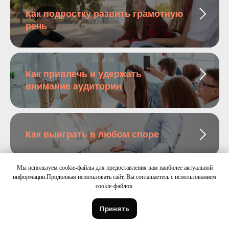
Как подростку развить грамотную
речь
Как привлечь и удержать
внимание аудитории
Как выиграть в любом споре
Мы используем cookie-файлы для предоставления вам наиболее актуальной
информации.Продолжая использовать сайт, Вы соглашаетесь с использованием
Как развить красноречие
cookie-файлов.
Принять