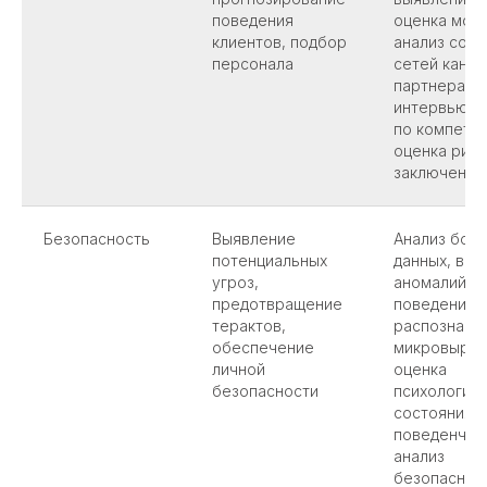
поведения
оценка моти
клиентов, подбор
анализ соц
персонала
сетей канди
партнера,
интервьюир
по компете
оценка риск
заключении
Безопасность
Выявление
Анализ бол
потенциальных
данных, вы
угроз,
аномалий в
предотвращение
поведении,
терактов,
распознава
обеспечение
микровыраж
личной
оценка
безопасности
психологич
состояния,
поведенчес
анализ
безопаснос