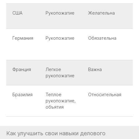
США
Рукопожатие
Желательна
о
Германия
Рукопожатие
Обязательна
Т
б
о
Франция
Легкое
Важна
К
рукопожатие
н
Бразилия
Теплое
Относительная
Н
рукопожатие,
с
объятия
Как улучшить свои навыки делового