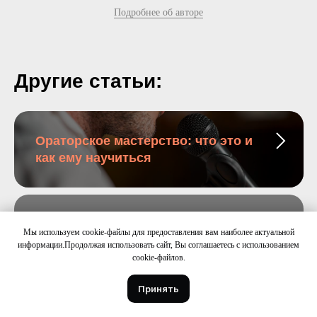
Подробнее об авторе
Другие статьи:
Ораторское мастерство: что это и
как ему научиться
Жестикуляция руками при
Мы используем cookie-файлы для предоставления вам наиболее актуальной
разговоре: о чем говорит, виды,
информации.Продолжая использовать сайт, Вы соглашаетесь с использованием
как научиться основным жестам
cookie-файлов.
оратора
Принять