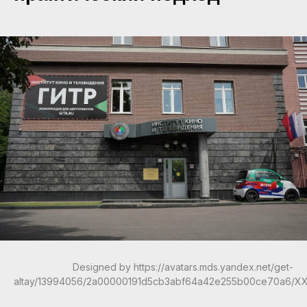
Designed by https://avatars.mds.yandex.net/get-
altay/13994056/2a00000191d5cb3abf64a42e255b00ce70a6/X