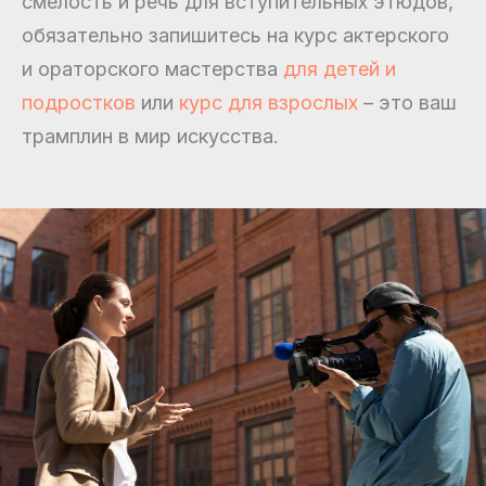
смелость и речь для вступительных этюдов,
обязательно запишитесь на курс актерского
и ораторского мастерства
для детей и
подростков
или
курс для взрослых
– это ваш
трамплин в мир искусства.