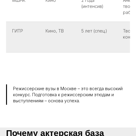
МШНК
Кино
2 года
Анкет
(интенсив)
творч
работ
ГИТР
Кино, ТВ
5 лет (спец.)
Творч
конку
Режиссерские вузы в Москве – это всегда высокий
конкурс. Подготовка к режиссерским этюдам и
выступлениям – основа успеха.
Почему актерская база