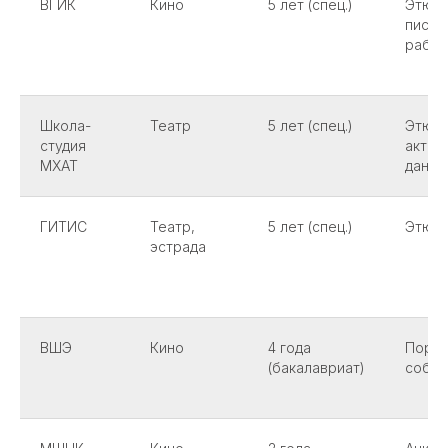
ВГИК
Кино
5 лет (спец.)
Этюды
письм
работ
Школа-
Театр
5 лет (спец.)
Этюды
студия
актер
МХАТ
данны
ГИТИС
Театр,
5 лет (спец.)
Этюды
эстрада
ВШЭ
Кино
4 года
Портф
(бакалавриат)
собес